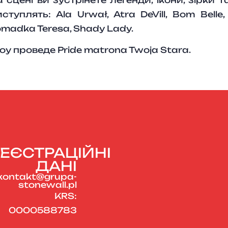
ступлять: Ala Urwał, Atra DeVill, Bom Belle,
madka Teresa, Shady Lady.
у проведе Pride matrona Twoja Stara.
ЕЄСТРАЦІЙНІ
ДАНІ
kontakt@grupa-
stonewall.pl
KRS:
0000588783