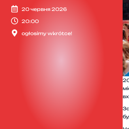
20 червня 2026
20:00
ogłosimy wkrótce!
20
мі
вх
За
бу
На