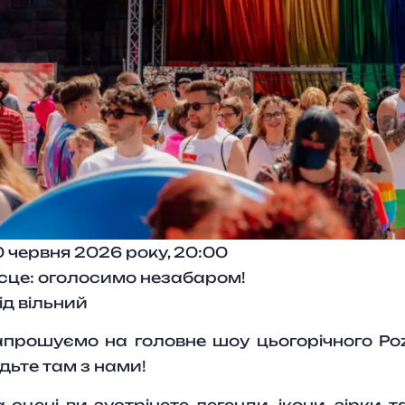
 червня 2026 року, 20:00
сце: оголосимо незабаром!
ід вільний
прошуємо на головне шоу цьогорічного Pozna
дьте там з нами!
 сцені ви зустрінете легенди, ікони, зірки т