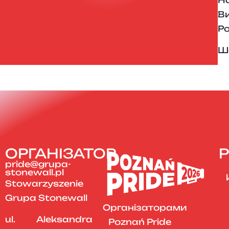
Ви
Po
Шо
ОРГАНІЗАТОР
Р
pride@grupa-
stonewall.pl
Stowarzyszenie
Grupa Stonewall
Організаторами
ul. Aleksandra
Poznań Pride