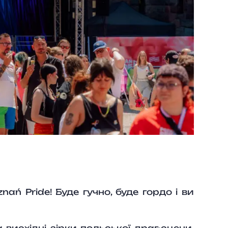
ń Pride! Буде гучно, буде гордо і ви
а висхідні зірки польської драг-сцени.