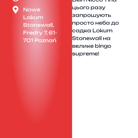
цього разу
Nowe
запрошують
Lokum
просто неба до
Stonewall,
садка Lokum
Fredry 7, 61-
Stonewall на
701 Poznań
велике bingo
supreme!