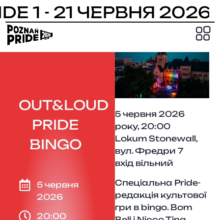
DE 1 - 21 ЧЕРВНЯ 2026
PRIDE
OUT&LOUD
5 червня 2026
PRIDE
року, 20:00
Lokum Stonewall,
BINGO
вул. Фредри 7
вхід вільний
Спеціальна Pride-
5 червня
редакція культової
2026
гри в bingo. Bom
20:00
Bell і Nicco Tina