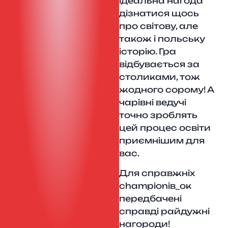
ідеальна нагода
дізнатися щось
про світову, але
також і польську
історію. Гра
відбувається за
столиками, тож
жодного сорому! А
чарівні ведучі
точно зроблять
цей процес освіти
приємнішим для
вас.
Для справжніх
championів_ок
передбачені
справді райдужні
нагороди!