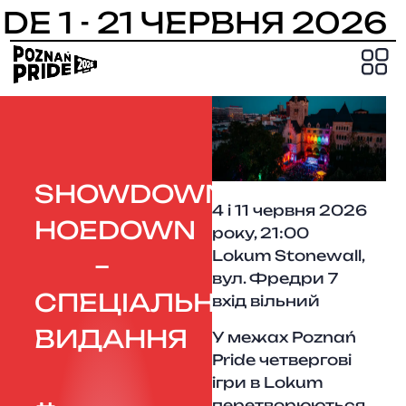
E 1 - 21 ЧЕРВНЯ 2026 
PRIDE
SHOWDOWN
4 і 11 червня 2026
HOEDOWN
року, 21:00
Lokum Stonewall,
–
вул. Фредри 7
СПЕЦІАЛЬНЕ
вхід вільний
ВИДАННЯ
У межах Poznań
Pride четвергові
ігри в Lokum
перетворюються