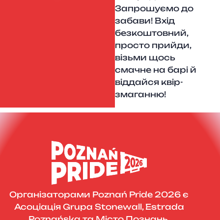
Запрошуємо до
забави! Вхід
безкоштовний,
просто прийди,
візьми щось
смачне на барі й
віддайся квір-
змаганню!
Організаторами Poznań Pride 2026 є
Асоціація Grupa Stonewall, Estrada
Poznańska та Місто Познань.