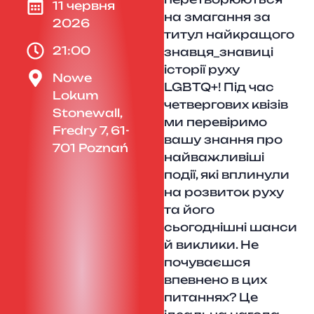
11 червня
на змагання за
2026
титул найкращого
21:00
знавця_знавиці
історії руху
Nowe
LGBTQ+! Під час
Lokum
четвергових квізів
Stonewall,
ми перевіримо
Fredry 7, 61-
вашу знання про
701 Poznań
найважливіші
події, які вплинули
на розвиток руху
та його
сьогоднішні шанси
й виклики. Не
почуваєшся
впевнено в цих
питаннях? Це