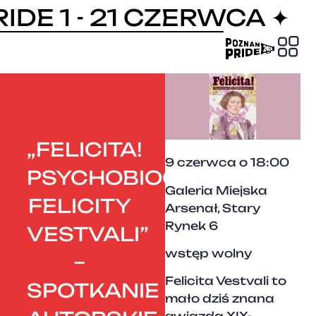
DE 1 - 21 CZERWCA ✦
PRIDE
„FELICITA!
9 czerwca o 18:00
PSYCHOBIOGRAFIA
Galeria Miejska
FELICITY
Arsenał, Stary
Rynek 6
VESTVALI”
wstęp wolny
–
Felicita Vestvali to
SPOTKANIE
mało dziś znana