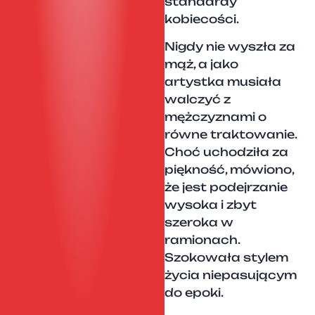
standardy
kobiecości.
Nigdy nie wyszła za
mąż, a jako
artystka musiała
walczyć z
mężczyznami o
równe traktowanie.
Choć uchodziła za
piękność, mówiono,
że jest podejrzanie
wysoka i zbyt
szeroka w
ramionach.
Szokowała stylem
życia niepasującym
do epoki.