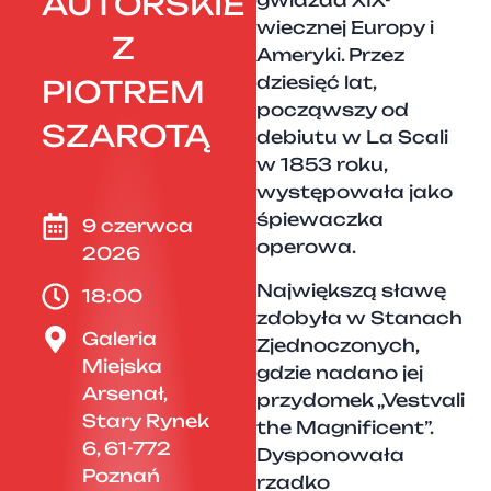
AUTORSKIE
gwiazda XIX-
wiecznej Europy i
Z
Ameryki. Przez
dziesięć lat,
PIOTREM
począwszy od
SZAROTĄ
debiutu w La Scali
w 1853 roku,
występowała jako
śpiewaczka
9 czerwca
operowa.
2026
Największą sławę
18:00
zdobyła w Stanach
Galeria
Zjednoczonych,
Miejska
gdzie nadano jej
Arsenał,
przydomek „Vestvali
Stary Rynek
the Magnificent”.
6, 61-772
Dysponowała
Poznań
rzadko