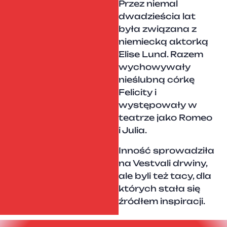
Przez niemal
dwadzieścia lat
była związana z
niemiecką aktorką
Elise Lund. Razem
wychowywały
nieślubną córkę
Felicity i
występowały w
teatrze jako Romeo
i Julia.
Inność sprowadziła
na Vestvali drwiny,
ale byli też tacy, dla
których stała się
źródłem inspiracji.