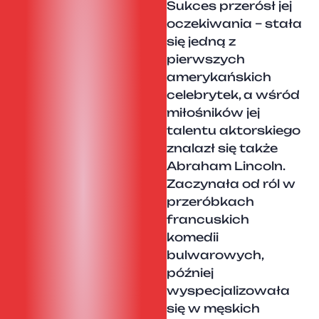
Sukces przerósł jej
oczekiwania – stała
się jedną z
pierwszych
amerykańskich
celebrytek, a wśród
miłośników jej
talentu aktorskiego
znalazł się także
Abraham Lincoln.
Zaczynała od ról w
przeróbkach
francuskich
komedii
bulwarowych,
później
wyspecjalizowała
się w męskich