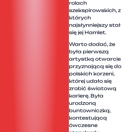
rolach
szekspirowskich, z
których
najsłynniejszy stał
się jej Hamlet.
Warto dodać, że
była pierwszą
artystką otwarcie
przyznającą się do
polskich korzeni,
której udało się
zrobić światową
karierę. Była
urodzoną
buntowniczką,
kontestującą
ówczesne