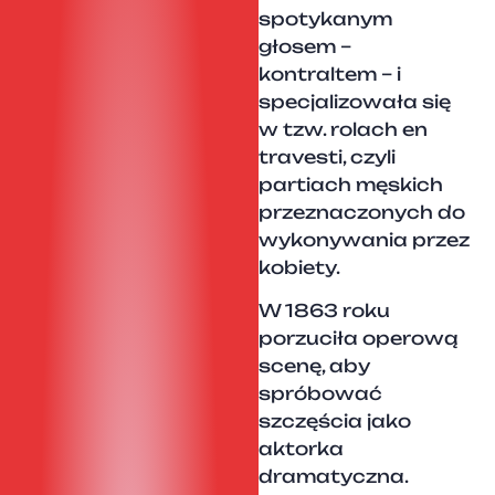
spotykanym
głosem –
kontraltem – i
specjalizowała się
w tzw. rolach en
travesti, czyli
partiach męskich
przeznaczonych do
wykonywania przez
kobiety.
W 1863 roku
porzuciła operową
scenę, aby
spróbować
szczęścia jako
aktorka
dramatyczna.