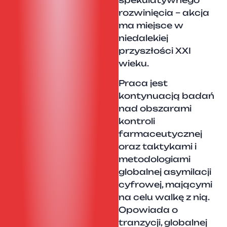
rozwinięcia – akcja
ma miejsce w
niedalekiej
przyszłości XXI
wieku.
Praca jest
kontynuacją badań
nad obszarami
kontroli
farmaceutycznej
oraz taktykami i
metodologiami
globalnej asymilacji
cyfrowej, mającymi
na celu walkę z nią.
Opowiada o
tranzycji, globalnej