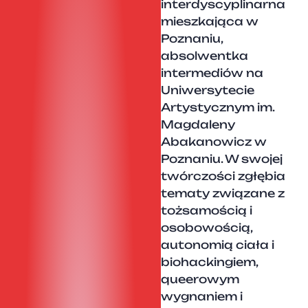
interdyscyplinarna
mieszkająca w
Poznaniu,
absolwentka
intermediów na
Uniwersytecie
Artystycznym im.
Magdaleny
Abakanowicz w
Poznaniu. W swojej
twórczości zgłębia
tematy związane z
tożsamością i
osobowością,
autonomią ciała i
biohackingiem,
queerowym
wygnaniem i