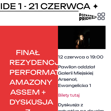
DE 1 - 21 CZERWCA ✦
PRIDE
FINAŁ
12 czerwca o 19:00
REZYDENCJI
Pawilon oddział
PERFORMATYWNEJ
Galerii Miejskiej
Arsenał,
AMAZONY
Ewangelicka 1
ASSEM +
Bilety tutaj
DYSKUSJA
Dyskusja z