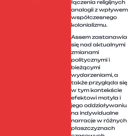
łączenia religijnych
analogii z wpływem
współczesnego
kolonializmu.
Assem zastanawia
się nad aktualnymi
zmianami
politycznymi i
bieżącymi
wydarzeniami, a
także przygląda się
w tym kontekście
efektowi motyla i
jego oddziaływaniu
na indywidualne
narracje w różnych
płaszczyznach
czasowych.