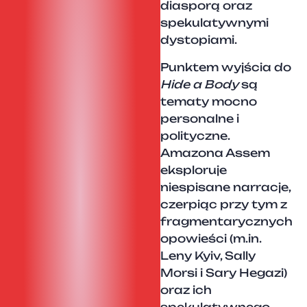
diasporą oraz
spekulatywnymi
dystopiami.
Punktem wyjścia do
Hide a Body
są
tematy mocno
personalne i
polityczne.
Amazona Assem
eksploruje
niespisane narracje,
czerpiąc przy tym z
fragmentarycznych
opowieści (m.in.
Leny Kyiv, Sally
Morsi i Sary Hegazi)
oraz ich
spekulatywnego