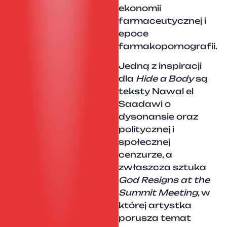
ekonomii
farmaceutycznej i
epoce
farmakopornografii.
Jedną z inspiracji
dla
Hide a Body
są
teksty Nawal el
Saadawi o
dysonansie oraz
politycznej i
społecznej
cenzurze, a
zwłaszcza sztuka
God Resigns at the
Summit Meeting
, w
której artystka
porusza temat