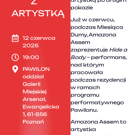
Z
artystką po drugim
pokazie
ARTYSTKĄ
Już w czerwcu,
podczas Miesiąca
Dumy, Amazona
12 czerwca
Assem
2026
zaprezentuje
Hide a
Body
– performans,
19:00
nad którym
PAWILON
pracowała
oddział
podczas rezydencji
Galerii
w ramach
Miejskiej
programu
Arsenał,
performatywnego
Ewangelicka
Pawilonu.
1, 61-856
Poznań
Amazona Assem to
artystka