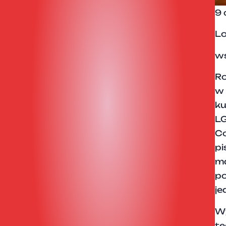
9 
Lo
ws
Ro
w
ku
LG
Co
p
ma
p
je
Wy
te