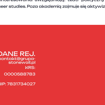
eer studies. Poza akademią zajmuje się aktywi
DANE REJ.
kontakt@grupa-
stonewall.pl
KRS:
0000588783
IP: 7831734027