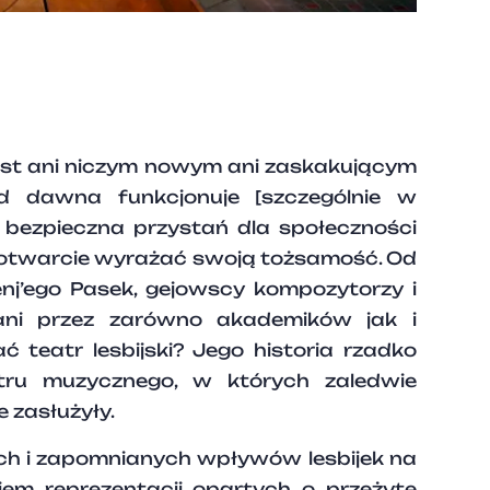
est ani niczym nowym ani zaskakującym
d dawna funkcjonuje [szczególnie w
bezpieczna przystań dla społeczności
 otwarcie wyrażać swoją tożsamość. Od
enj’ego Pasek, gejowscy kompozytorzy i
ani przez zarówno akademików jak i
 teatr lesbijski? Jego historia rzadko
tru muzycznego, w których zaledwie
 zasłużyły.
ych i zapomnianych wpływów lesbijek na
iem reprezentacji opartych o przeżyte