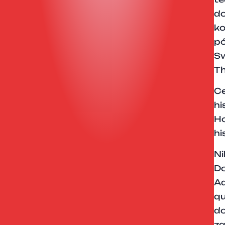
do
ko
pó
S
Th
Ce
hi
Ho
hi
Ni
Do
Ad
q
do
za