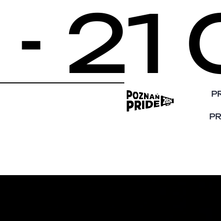
 - 2
P
P