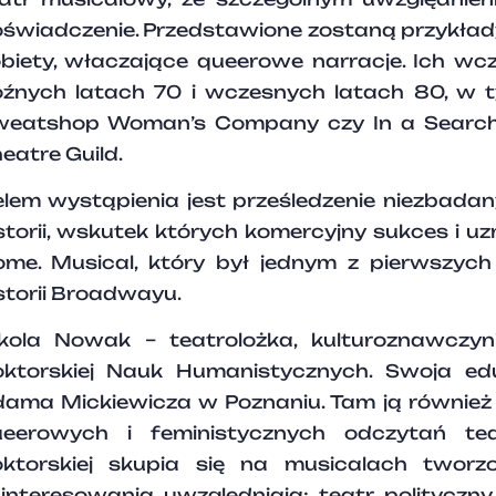
świadczenie. Przedstawione zostaną przykład
biety, właczające queerowe narracje. Ich w
źnych latach 70 i wczesnych latach 80, w t
weatshop Woman’s Company czy In a Searc
eatre Guild.
lem wystąpienia jest prześledzenie niezbada
storii, wskutek których komercyjny sukces i 
me. Musical, który był jednym z pierwszych 
storii Broadwayu.
kola Nowak – teatrolożka, kulturoznawczyn
ktorskiej Nauk Humanistycznych. Swoja edu
ama Mickiewicza w Poznaniu. Tam ją również 
ueerowych i feministycznych odczytań te
ktorskiej skupia się na musicalach tworzo
interesowania uwzględniają: teatr polityczn