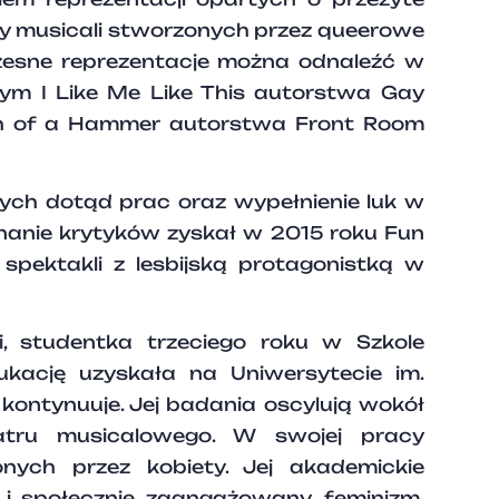
y musicali stworzonych przez queerowe
czesne reprezentacje można odnaleźć w
ym I Like Me Like This autorstwa Gay
h of a Hammer autorstwa Front Room
nych dotąd prac oraz wypełnienie luk w
uznanie krytyków zyskał w 2015 roku Fun
spektakli z lesbijską protagonistką w
i, studentka trzeciego roku w Szkole
kację uzyskała na Uniwersytecie im.
kontynuuje. Jej badania oscylują wokół
atru musicalowego. W swojej pracy
nych przez kobiety. Jej akademickie
y i społecznie zaangażowany, feminizm,