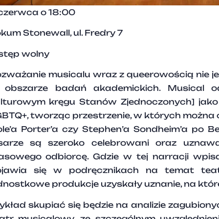
czerwca o 18:00
kum Stonewall, ul. Fredry 7
tęp wolny
zważanie musicalu wraz z queerowością nie j
 obszarze badań akademickich. Musical o
lturowym kręgu Stanów Zjednoczonych] jako 
BTQ+, tworząc przestrzenie, w których można
le’a Porter’a czy Stephen’a Sondheim’a po B
isarze są szeroko celebrowani oraz uznaw
sowego odbiorcę. Gdzie w tej narracji wpisać
ojawia się w podręcznikach na temat tea
dnostkowe produkcje uzyskały uznanie, na które
kład skupiać się będzie na analizie zagubion
atr musicalowy, ze szczególnym uwzględnien