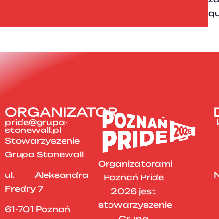
qu
ORGANIZATOR
pride@grupa-
stonewall.pl
Stowarzyszenie
Grupa Stonewall
Organizatorami
ul. Aleksandra
N
Poznań Pride
Fredry 7
2026 jest
stowarzyszenie
61-701 Poznań
Grupa