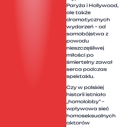
Paryża i Hollywood,
ale także
dramatycznych
wydarzeń – od
samobójstwa z
powodu
nieszczęśliwej
miłości po
śmiertelny zawał
serca podczas
spektaklu.
Czy w polskiej
historii istniało
„homolobby” –
wpływowa sieć
homoseksualnych
aktorów