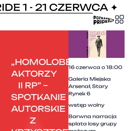
DE 1 - 21 CZERWCA ✦
PRIDE
„HOMOLOBBY.
16 czerwca o 18:00
AKTORZY
Galeria Miejska
II RP” –
Arsenał, Stary
Rynek 6
SPOTKANIE
wstęp wolny
AUTORSKIE
Barwna narracja
Z
splata losy grupy