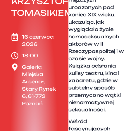
KRZYSZTOFEM
mężczyzn
urodzonych pod
TOMASIKIEM
koniec XIX wieku,
ukazując, jak
wyglądało życie
homoseksualnych
16 czerwca
aktorów w II
2026
Rzeczypospolitej i w
18:00
czasie wojny.
Książka odsłania
Galeria
kulisy teatru, kina i
Miejska
kabaretu, gdzie w
Arsenał,
subtelny sposób
Stary Rynek
przemycano wątki
6, 61-772
nienormatywnej
Poznań
seksualności.
Wśród
fascynujących