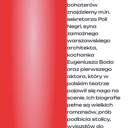
bohaterów
znajdziemy m.in.
sekretarza Poli
Negri, syna
zamożnego
warszawskiego
architekta,
kochanka
Eugeniusza Bodo
oraz pierwszego
aktora, który w
polskim teatrze
pojawił się nago na
scenie. Ich biografie
pełne są wielkich
romansów, prób
podbicia stolicy,
wyjazdów do