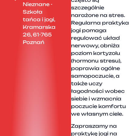
często są
Nieznane -
szczególnie
Szkoła
narażone na stres.
tańca i jogi,
Regularna praktyka
Kramarska
jogi pomaga
26, 61-765
regulować układ
Poznań
nerwowy, obniża
poziom kortyzolu
(hormonu stresu),
poprawia ogólne
samopoczucie, a
także uczy
łagodności wobec
siebie i wzmacnia
poczucie komfortu
we własnym ciele.
Zapraszamy na
praktykę jogi na