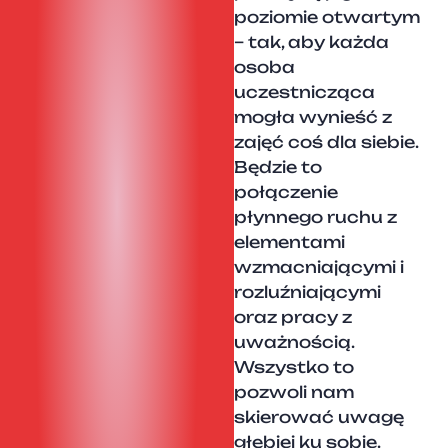
poziomie otwartym
– tak, aby każda
osoba
uczestnicząca
mogła wynieść z
zajęć coś dla siebie.
Będzie to
połączenie
płynnego ruchu z
elementami
wzmacniającymi i
rozluźniającymi
oraz pracy z
uważnością.
Wszystko to
pozwoli nam
skierować uwagę
głębiej ku sobie.