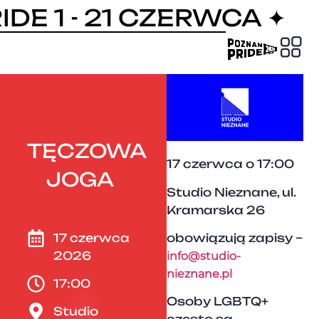
DE 1 - 21 CZERWCA ✦
PRIDE
TĘCZOWA
17 czerwca o 17:00
JOGA
Studio Nieznane, ul.
Kramarska 26
obowiązują zapisy –
17 czerwca
2026
info@studio-
nieznane.pl
17:00
Osoby LGBTQ+
Studio