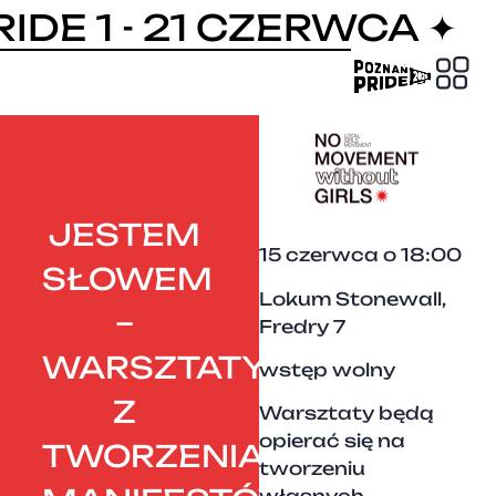
IDE 1 - 21 CZERWCA ✦
PRIDE
JESTEM
15 czerwca o 18:00
SŁOWEM
Lokum Stonewall,
–
Fredry 7
WARSZTATY
wstęp wolny
Z
Warsztaty będą
opierać się na
TWORZENIA
tworzeniu