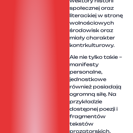
wektory historii
społecznej oraz
literackiej w stronę
wolnościowych
środowisk oraz
miały charakter
kontrkulturowy.
Ale nie tylko takie –
manifesty
personalne,
jednostkowe
również posiadają
ogromną siłę. Na
przykładzie
dostępnej poezji i
fragmentów
tekstów
prozatorskich,