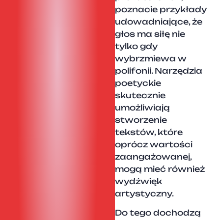
poznacie przykłady
udowadniające, że
głos ma siłę nie
tylko gdy
wybrzmiewa w
polifonii. Narzędzia
poetyckie
skutecznie
umożliwiają
stworzenie
tekstów, które
oprócz wartości
zaangażowanej,
mogą mieć również
wydźwięk
artystyczny.
Do tego dochodzą