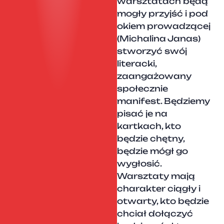
warsztatach będą
mogły przyjść i pod
okiem prowadzącej
(Michalina Janas)
stworzyć swój
literacki,
zaangażowany
społecznie
manifest. Będziemy
pisać je na
kartkach, kto
będzie chętny,
będzie mógł go
wygłosić.
Warsztaty mają
charakter ciągły i
otwarty, kto będzie
chciał dołączyć