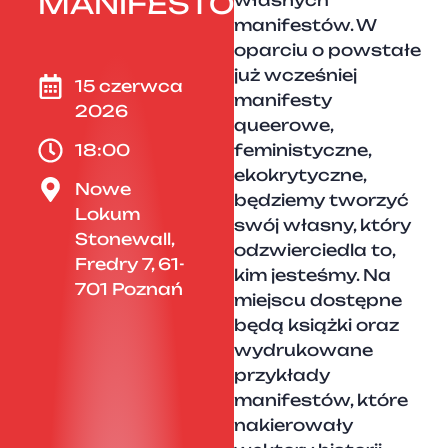
MANIFESTÓW
własnych
manifestów. W
oparciu o powstałe
już wcześniej
15 czerwca
manifesty
2026
queerowe,
18:00
feministyczne,
ekokrytyczne,
Nowe
będziemy tworzyć
Lokum
swój własny, który
Stonewall,
odzwierciedla to,
Fredry 7, 61-
kim jesteśmy. Na
701 Poznań
miejscu dostępne
będą książki oraz
wydrukowane
przykłady
manifestów, które
nakierowały