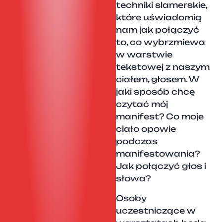
techniki slamerskie,
które uświadomią
nam jak połączyć
to, co wybrzmiewa
w warstwie
tekstowej z naszym
ciałem, głosem. W
jaki sposób chcę
czytać mój
manifest? Co moje
ciało opowie
podczas
manifestowania?
Jak połączyć głos i
słowa?
Osoby
uczestniczące w